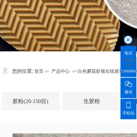
电话
业务咨
询
您的位置:
->
->
首页
产品中心
白色蘑菇影视在线观看粉/颗
1380884

微信
胶粉(20-150目)
生胶粉

手机站