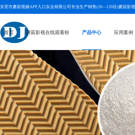
东莞市蘑菇视频APP入口实业有限公司专业生产销售(20—120目)
蘑菇影
首页
蘑菇影视在线观看粉
产品中心
应用案例